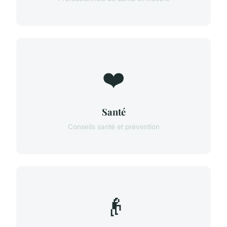
❤️
Santé
Conseils santé et prévention
👴